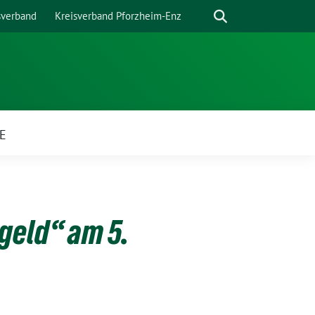
Suche
sverband
Kreisverband Pforzheim-Enz
E
geld“ am 5.