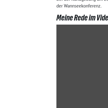
der Wannseekonferenz.
Meine Rede im Vide
„Kundgebung
"Demokratie
verteidigen!"
am
20.
Januar
2024
in
Pforzheim“
von
YouTube
anzeigen