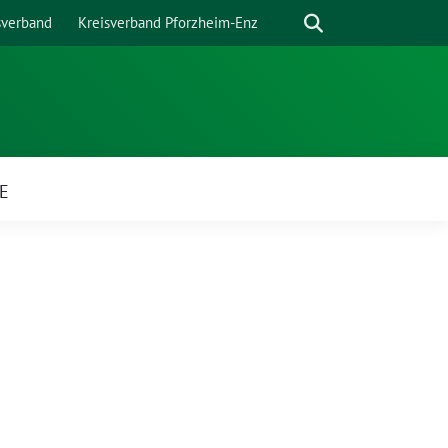
Suche
sverband
Kreisverband Pforzheim-Enz
E