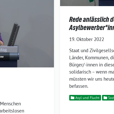
Rede anlässlich d
Asylbewerber*in
19. Oktober 2022
Staat und Zivilgesells
Länder, Kommunen, die
Bürger/-innen in die
solidarisch – wenn m
müssten wir uns heut
befassen.
Asyl und Flucht
Soz
n Menschen
arbeitslosen