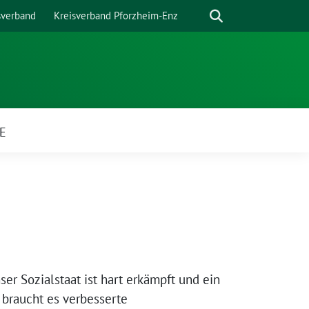
Suche
sverband
Kreisverband Pforzheim-Enz
E
er Sozialstaat ist hart erkämpft und ein
 braucht es verbesserte